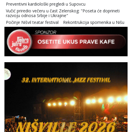
Preventivni kardiološki pregledi u Supovcu
Vučić priredio večeru u čast Zelenskog: "Poseta će doprineti
razvoju odnosa Srbije i Ukrajine"
Počinje Nišvil teatar festival
Rekontrukcija spomenika u Nišu