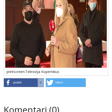
printscreen:Televizija Kopernikus
podeli
твеет
0
Komentari (0)