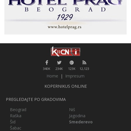
340K
234K
123K
12,123
Home
|
Impresum
KOPERNIKUS ONLINE
PREGLEDAJTE PO GRADOVIMA
Beograd
Niš
Raška
Jagodina
Šid
Smederevo
Šabac