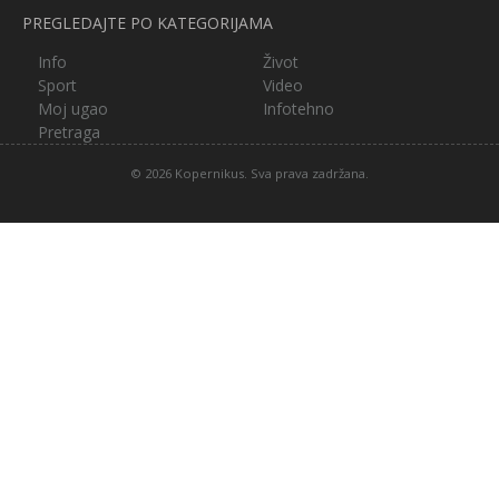
PREGLEDAJTE PO KATEGORIJAMA
Info
Život
Sport
Video
Moj ugao
Infotehno
Pretraga
© 2026 Kopernikus. Sva prava zadržana.