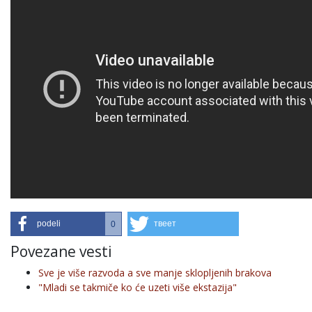
podeli
твеет
0
Povezane vesti
Sve je više razvoda a sve manje sklopljenih brakova
"Mladi se takmiče ko će uzeti više ekstazija"