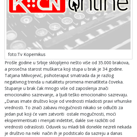
foto:Tv Kopernikus
Prošle godine u Srbije sklopljeno nešto više od 35.000 brakova,
a prosečna starost muškarca koji stupa u brak je 34 godine.
Tatjana Milivojević, psihoteraput smatrada da je razlog
negativnog trenda u natalitetu promena menatliteta čoveka.
Stupanje u brak čak mnogo više od zaposlenja znači
emocionalno sazrevanje, a ljudi teško emocionalno sazrevaju.
„Danas imate društvo koje od vrednosti mladosti pravi vrhunske
vrednosti. To znači zabavu mogučnosti nikako se odlučiti za
jedan put koji će vam zatvoriti ostale mogučnosti, moći
eksperimentisati i menjati indetitet, dakle sve različiti od
vrednosti odraslosti. Oduvek su mladi bili donekle nezreli nekada
je društvo na neki način ih je podsticalo da sazreju a danas