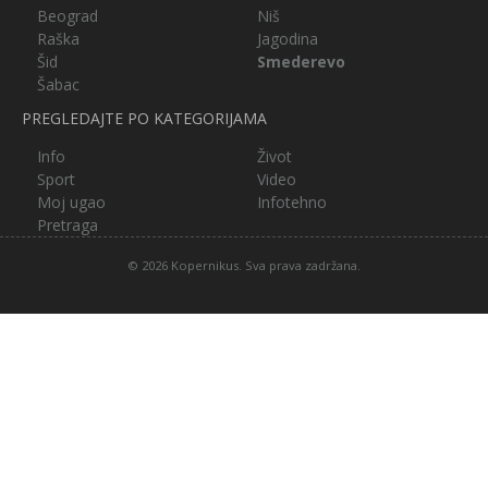
Beograd
Niš
Raška
Jagodina
Šid
Smederevo
Šabac
PREGLEDAJTE PO KATEGORIJAMA
Info
Život
Sport
Video
Moj ugao
Infotehno
Pretraga
© 2026 Kopernikus. Sva prava zadržana.