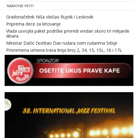
NAJNOVIJE VESTI
Gradonačelnik Niša obišao Rujnik i Leskovik
Priprema dece za letovanje
Vlada usvojila paket podrške privredi vredan skoro tri milijarde
dinara
Ministar Dačić čestitao Dan rudara svim rudarima Srbije
Privremena izmena trasa linija broj 2, 34, 15, 15L, 16 i 17L