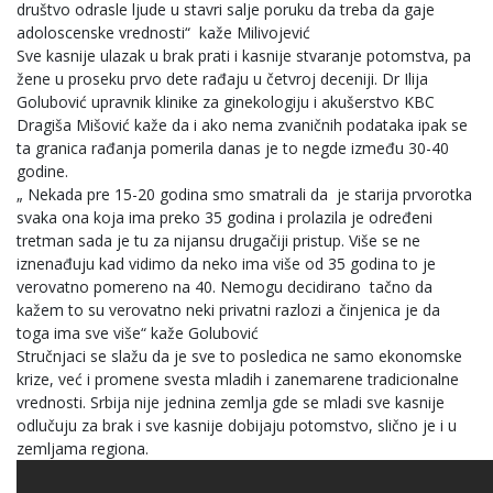
društvo odrasle ljude u stavri salje poruku da treba da gaje
adoloscenske vrednosti“ kaže Milivojević
Sve kasnije ulazak u brak prati i kasnije stvaranje potomstva, pa
žene u proseku prvo dete rađaju u četvroj deceniji. Dr Ilija
Golubović upravnik klinike za ginekologiju i akušerstvo KBC
Dragiša Mišović kaže da i ako nema zvaničnih podataka ipak se
ta granica rađanja pomerila danas je to negde između 30-40
godine.
„ Nekada pre 15-20 godina smo smatrali da je starija prvorotka
svaka ona koja ima preko 35 godina i prolazila je određeni
tretman sada je tu za nijansu drugačiji pristup. Više se ne
iznenađuju kad vidimo da neko ima više od 35 godina to je
verovatno pomereno na 40. Nemogu decidirano tačno da
kažem to su verovatno neki privatni razlozi a činjenica je da
toga ima sve više“ kaže Golubović
Stručnjaci se slažu da je sve to posledica ne samo ekonomske
krize, već i promene svesta mladih i zanemarene tradicionalne
vrednosti. Srbija nije jednina zemlja gde se mladi sve kasnije
odlučuju za brak i sve kasnije dobijaju potomstvo, slično je i u
zemljama regiona.