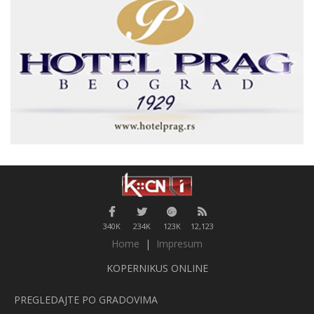
340K
234K
123K
12,123
Home
|
Impresum
KOPERNIKUS ONLINE
PREGLEDAJTE PO GRADOVIMA