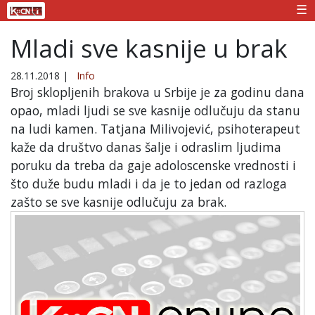
☰
Mladi sve kasnije u brak
28.11.2018
|
Info
Broj sklopljenih brakova u Srbije je za godinu dana
opao, mladi ljudi se sve kasnije odlučuju da stanu
na ludi kamen. Tatjana Milivojević, psihoterapeut
kaže da društvo danas šalje i odraslim ljudima
poruku da treba da gaje adoloscenske vrednosti i
što duže budu mladi i da je to jedan od razloga
zašto se sve kasnije odlučuju za brak.