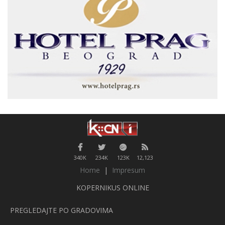
340K
234K
123K
12,123
Home
|
Impresum
KOPERNIKUS ONLINE
PREGLEDAJTE PO GRADOVIMA