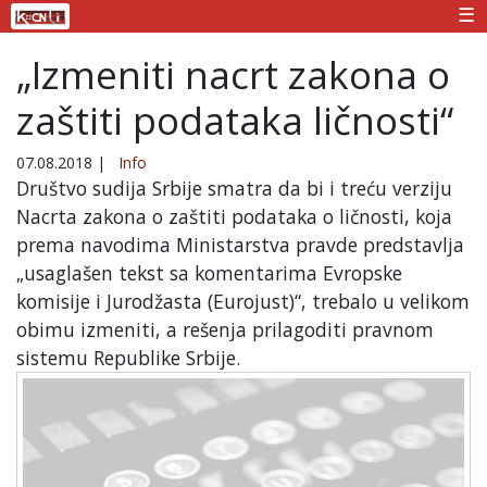
☰
„Izmeniti nacrt zakona o
zaštiti podataka ličnosti“
07.08.2018
|
Info
Društvo sudija Srbije smatra da bi i treću verziju
Nacrta zakona o zaštiti podataka o ličnosti, koja
prema navodima Ministarstva pravde predstavlja
„usaglašen tekst sa komentarima Evropske
komisije i Jurodžasta (Eurojust)“, trebalo u velikom
obimu izmeniti, a rešenja prilagoditi pravnom
sistemu Republike Srbije.