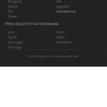
Beograd
Niš
Raška
Jagodina
Šid
Smederevo
Šabac
PREGLEDAJTE PO KATEGORIJAMA
Info
Život
Sport
Video
Moj ugao
Infotehno
Pretraga
© 2026 Kopernikus. Sva prava zadržana.