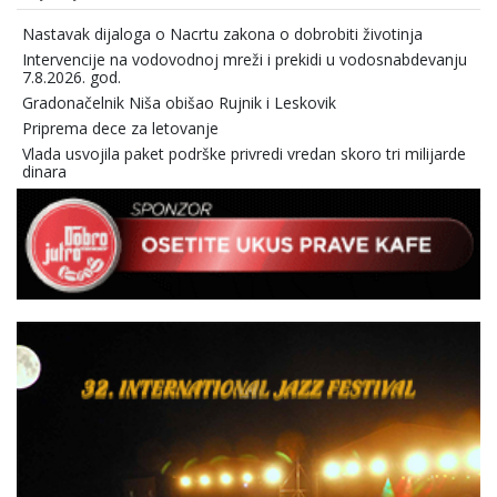
Nastavak dijaloga o Nacrtu zakona o dobrobiti životinja
Intervencije na vodovodnoj mreži i prekidi u vodosnabdevanju
7.8.2026. god.
Gradonačelnik Niša obišao Rujnik i Leskovik
Priprema dece za letovanje
Vlada usvojila paket podrške privredi vredan skoro tri milijarde
dinara