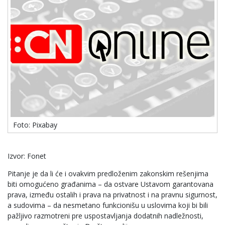
Foto: Pixabay
Izvor: Fonet
Pitanje je da li će i ovakvim predloženim zakonskim rešenjima
biti omogućeno građanima – da ostvare Ustavom garantovana
prava, između ostalih i prava na privatnost i na pravnu sigurnost,
a sudovima – da nesmetano funkcionišu u uslovima koji bi bili
pažljivo razmotreni pre uspostavljanja dodatnih nadležnosti,