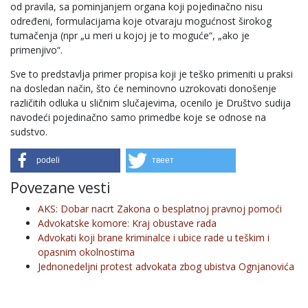
od pravila, sa pominjanjem organa koji pojedinačno nisu
određeni, formulacijama koje otvaraju mogućnost širokog
tumačenja (npr „u meri u kojoj je to moguće“, „ako je
primenjivo“.
Sve to predstavlja primer propisa koji je teško primeniti u praksi
na dosledan način, što će neminovno uzrokovati donošenje
različitih odluka u sličnim slučajevima, ocenilo je Društvo sudija
navodeći pojedinačno samo primedbe koje se odnose na
sudstvo.
podeli
твеет
Povezane vesti
AKS: Dobar nacrt Zakona o besplatnoj pravnoj pomoći
Advokatske komore: Kraj obustave rada
Advokati koji brane kriminalce i ubice rade u teškim i
opasnim okolnostima
Jednonedeljni protest advokata zbog ubistva Ognjanovića