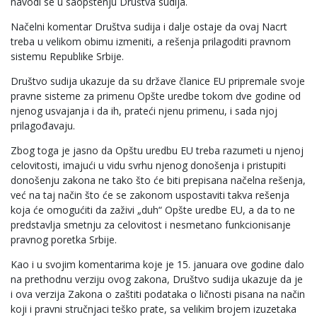
navodi se u saopštenju Društva sudija.
Načelni komentar Društva sudija i dalje ostaje da ovaj Nacrt
treba u velikom obimu izmeniti, a rešenja prilagoditi pravnom
sistemu Republike Srbije.
Društvo sudija ukazuje da su države članice EU pripremale svoje
pravne sisteme za primenu Opšte uredbe tokom dve godine od
njenog usvajanja i da ih, prateći njenu primenu, i sada njoj
prilagođavaju.
Zbog toga je jasno da Opštu uredbu EU treba razumeti u njenoj
celovitosti, imajući u vidu svrhu njenog donošenja i pristupiti
donošenju zakona ne tako što će biti prepisana načelna rešenja,
već na taj način što će se zakonom uspostaviti takva rešenja
koja će omogućiti da zaživi „duh“ Opšte uredbe EU, a da to ne
predstavlja smetnju za celovitost i nesmetano funkcionisanje
pravnog poretka Srbije.
Kao i u svojim komentarima koje je 15. januara ove godine dalo
na prethodnu verziju ovog zakona, Društvo sudija ukazuje da je
i ova verzija Zakona o zaštiti podataka o ličnosti pisana na način
koji i pravni stručnjaci teško prate, sa velikim brojem izuzetaka