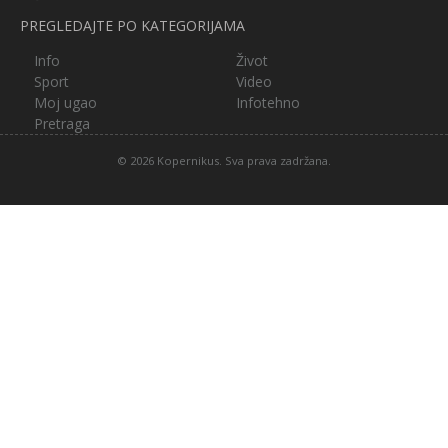
PREGLEDAJTE PO KATEGORIJAMA
Info
Život
Sport
Video
Moj ugao
Infotehno
Pretraga
© 2026 Kopernikus. Sva prava zadržana.