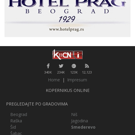
340K
234K
123K
12,123
Home
|
Impresum
KOPERNIKUS ONLINE
PREGLEDAJTE PO GRADOVIMA
Beograd
Niš
Raška
Jagodina
Šid
Smederevo
Šabac