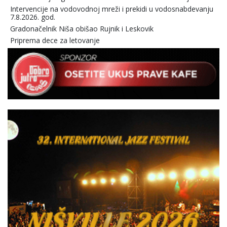
Intervencije na vodovodnoj mreži i prekidi u vodosnabdevanju
7.8.2026. god.
Gradonačelnik Niša obišao Rujnik i Leskovik
Priprema dece za letovanje