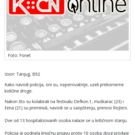
Foto: Fonet
Izvor: Tanjug, B92
Kako navodi policija, oni su, najverovatnije, uzeli prekomerne
količine droge.
Nakon što su kolabirali na festivalu Defkon.1, muškarac (23) i
žena (21) su preminuli, navodi se u saopštenju, prenosi Rojters.
Dve od 13 hospitalizovanih osoba nalaze se u kritičnom stanju.
Policija je podnela krivičnu prijavu protiv 10 osoba zbog prodaje