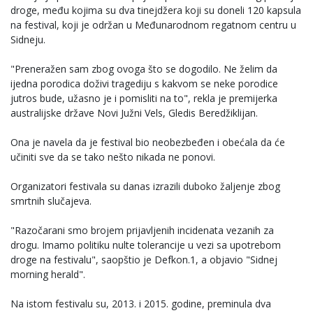
droge, među kojima su dva tinejdžera koji su doneli 120 kapsula
na festival, koji je održan u Međunarodnom regatnom centru u
Sidneju.
"Preneražen sam zbog ovoga što se dogodilo. Ne želim da
ijedna porodica doživi tragediju s kakvom se neke porodice
jutros bude, užasno je i pomisliti na to", rekla je premijerka
australijske države Novi Južni Vels, Gledis Beredžiklijan.
Ona je navela da je festival bio neobezbeđen i obećala da će
učiniti sve da se tako nešto nikada ne ponovi.
Organizatori festivala su danas izrazili duboko žaljenje zbog
smrtnih slučajeva.
"Razočarani smo brojem prijavljenih incidenata vezanih za
drogu. Imamo politiku nulte tolerancije u vezi sa upotrebom
droge na festivalu", saopštio je Defkon.1, a objavio "Sidnej
morning herald".
Na istom festivalu su, 2013. i 2015. godine, preminula dva