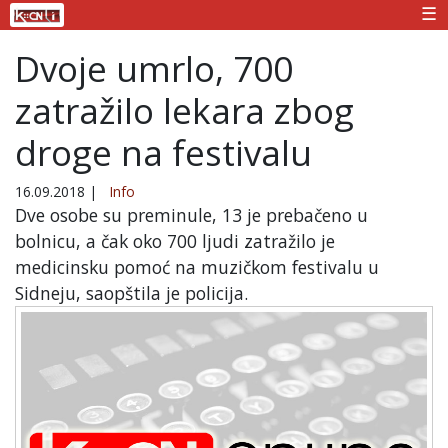
☰
Dvoje umrlo, 700
zatražilo lekara zbog
droge na festivalu
16.09.2018
|
Info
Dve osobe su preminule, 13 je prebačeno u
bolnicu, a čak oko 700 ljudi zatražilo je
medicinsku pomoć na muzičkom festivalu u
Sidneju, saopštila je policija.