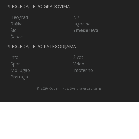
PREGLEDAJTE PO GRADOVIMA
Beograd
Niš
Raška
Jagodina
Šid
Smederevo
Šabac
PREGLEDAJTE PO KATEGORIJAMA
Info
Život
Sport
Video
Moj ugao
Infotehno
Pretraga
© 2026 Kopernikus. Sva prava zadržana.