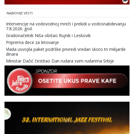
NAJNOVIJE VESTI
Intervencije na vodovodnoj mreži i prekidi u vodosnabdevanju
7.8.2026. god.
Gradonačelnik Niša obišao Rujnik i Leskovik
Priprema dece za letovanje
Vlada usvojila paket podrške privredi vredan skoro tri milijarde
dinara
Ministar Dačić čestitao Dan rudara svim rudarima Srbije