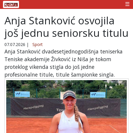
☰
Anja Stanković osvojila
još jednu seniorsku titulu
07.07.2026
|
Sport
Anja Stanković dvadesetjednogodišnja teniserka
Teniske akademije Živković iz Niša je tokom
proteklog vikenda stigla do još jedne
profesionalne titule, titule šampionke singla.