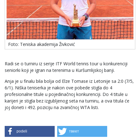
Foto: Teniska akademija Živković
Radi se o turniru iz serije ITF World tennis tour u konkurenciji
seniorki koji je igran na terenima u Kuršumlijskoj banji.
Anja je u finalu bila bolja od Elze Tomase iz Letonije sa 2:0 (7/5,
6/1). Niška teniserka je nakon ove pobede stigla do 4
profesionalne titule u pojedinačnoj konkurenciji. Do 4 titule u
karijeri je stigla bez izgubljenog seta na turniru, a ova titula će
joj doneti i 492. poziciju na zvaničnoj WTA listi.
podeli
твеет