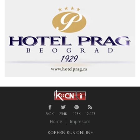
340K
234K
123K
12,123
Home
|
Impresum
KOPERNIKUS ONLINE